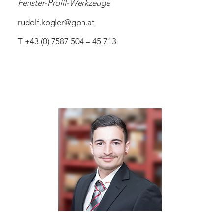
Fenster-Profil-Werkzeuge
rudolf.kogler
@
gpn
.
at
T
+43 (0) 7587 504 – 45 713